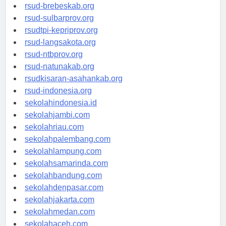
rsudkoja-jakarta.org
rsud-brebeskab.org
rsud-sulbarprov.org
rsudtpi-kepriprov.org
rsud-langsakota.org
rsud-ntbprov.org
rsud-natunakab.org
rsudkisaran-asahankab.org
rsud-indonesia.org
sekolahindonesia.id
sekolahjambi.com
sekolahriau.com
sekolahpalembang.com
sekolahlampung.com
sekolahsamarinda.com
sekolahbandung.com
sekolahdenpasar.com
sekolahjakarta.com
sekolahmedan.com