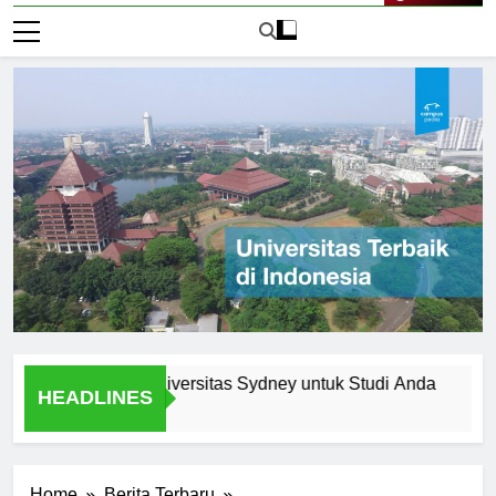
Live Now
a Memilih Universitas Sydney untuk Studi Anda
Menjela
HEADLINES
1 Hari Ago