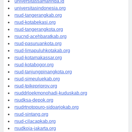
universitassamarinda.id
universitasindonesia.org
rsud-tangerangkab.org
rsud-kotabekasi.org
rsud-tangerangkota.org
rsucnd-acehbaratkab.org
rsud-pasuruankota.org
rsud-limapuluhkotakab.org
rsud-kotamakassar.org
rsud-kotabogor.org
rsud-tanjungpinangkota.org
rsud-simeuluekab.org
rsud-tpikepriprov.org
rsuddrloekmonohadi-kuduskab.org
rsudksa-depok.org
rsudrtnotopuro-sidoarjokab.org
rsud-sintang.org
rsud-cilacapkab.org