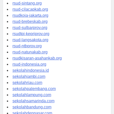
rsudrtnotopuro-sidoarjokab.org
rsud-sintang.org
rsud-cilacapkab.org
rsudkoja-jakarta.org
rsud-brebeskab.org
rsud-sulbarprov.org
rsudtpi-kepriprov.org
rsud-langsakota.org
rsud-ntbprov.org
rsud-natunakab.org
rsudkisaran-asahankab.org
rsud-indonesia.org
sekolahindonesia.id
sekolahjambi.com
sekolahriau.com
sekolahpalembang.com
sekolahlampung.com
sekolahsamarinda.com
sekolahbandung.com