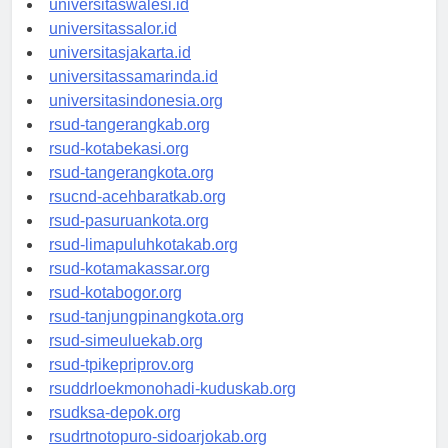
universitaswalesi.id
universitassalor.id
universitasjakarta.id
universitassamarinda.id
universitasindonesia.org
rsud-tangerangkab.org
rsud-kotabekasi.org
rsud-tangerangkota.org
rsucnd-acehbaratkab.org
rsud-pasuruankota.org
rsud-limapuluhkotakab.org
rsud-kotamakassar.org
rsud-kotabogor.org
rsud-tanjungpinangkota.org
rsud-simeuluekab.org
rsud-tpikepriprov.org
rsuddrloekmonohadi-kuduskab.org
rsudksa-depok.org