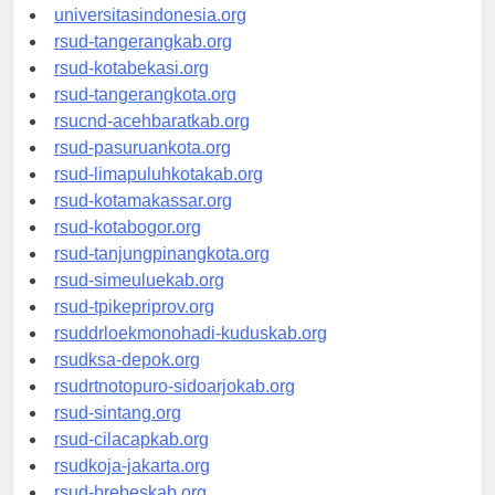
universitassamarinda.id
universitasindonesia.org
rsud-tangerangkab.org
rsud-kotabekasi.org
rsud-tangerangkota.org
rsucnd-acehbaratkab.org
rsud-pasuruankota.org
rsud-limapuluhkotakab.org
rsud-kotamakassar.org
rsud-kotabogor.org
rsud-tanjungpinangkota.org
rsud-simeuluekab.org
rsud-tpikepriprov.org
rsuddrloekmonohadi-kuduskab.org
rsudksa-depok.org
rsudrtnotopuro-sidoarjokab.org
rsud-sintang.org
rsud-cilacapkab.org
rsudkoja-jakarta.org