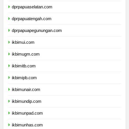
dprpapua.com
dprpapuaselatan.com
dprpapuatengah.com
dprpapuapegunungan.com
ikbimui.com
ikbimugm.com
ikbimitb.com
ikbimipb.com
ikbimunair.com
ikbimundip.com
ikbimunpad.com