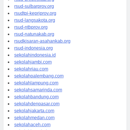
rsud-brebeskab.org
rsud-sulbarprov.org
rsudtpi-kepriprov.org
rsud-langsakota.org
rsud-ntbprov.org
rsud-natunakab.org
rsudkisaran-asahankab.org
rsud-indonesia.org
sekolahindonesia.id
sekolahjambi.com
sekolahriau.com
sekolahpalembang.com
sekolahlampung.com
sekolahsamarinda.com
sekolahbandung.com
sekolahdenpasar.com
sekolahjakarta.com
sekolahmedan.com
sekolahaceh.com