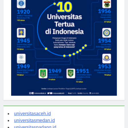
universitasaceh.id
universitasmedan.id