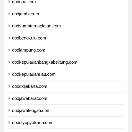
dpdriau.com
dpdjambi.com
dpdsumateraselatan.com
dpdbengkulu.com
dpdlampung.com
dpdkepulauanbangkabelitung.com
dpdkepulauanriau.com
dpddkijakarta.com
dpdjawabarat.com
dpdjawatengah.com
dpddiyogyakarta.com