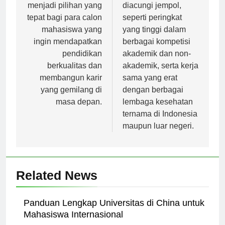
Negeri Makassar
YARSI juga patut
menjadi pilihan yang
diacungi jempol,
tepat bagi para calon
seperti peringkat
mahasiswa yang
yang tinggi dalam
ingin mendapatkan
berbagai kompetisi
pendidikan
akademik dan non-
berkualitas dan
akademik, serta kerja
membangun karir
sama yang erat
yang gemilang di
dengan berbagai
masa depan.
lembaga kesehatan
ternama di Indonesia
maupun luar negeri.
Related News
Panduan Lengkap Universitas di China untuk
Mahasiswa Internasional