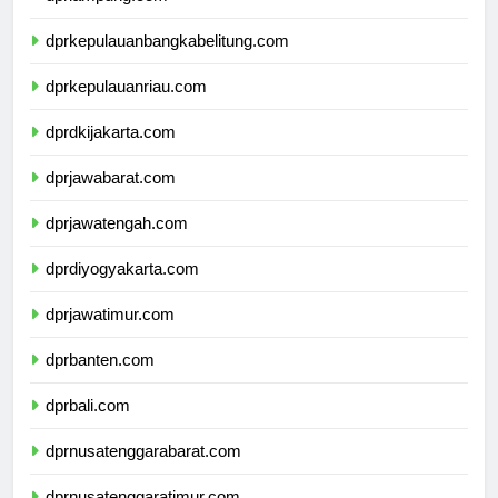
dprlampung.com
dprkepulauanbangkabelitung.com
dprkepulauanriau.com
dprdkijakarta.com
dprjawabarat.com
dprjawatengah.com
dprdiyogyakarta.com
dprjawatimur.com
dprbanten.com
dprbali.com
dprnusatenggarabarat.com