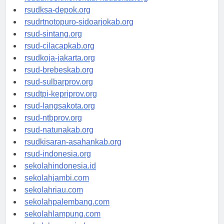
rsuddrloekmonohadi-kuduskab.org
rsudksa-depok.org
rsudrtnotopuro-sidoarjokab.org
rsud-sintang.org
rsud-cilacapkab.org
rsudkoja-jakarta.org
rsud-brebeskab.org
rsud-sulbarprov.org
rsudtpi-kepriprov.org
rsud-langsakota.org
rsud-ntbprov.org
rsud-natunakab.org
rsudkisaran-asahankab.org
rsud-indonesia.org
sekolahindonesia.id
sekolahjambi.com
sekolahriau.com
sekolahpalembang.com
sekolahlampung.com