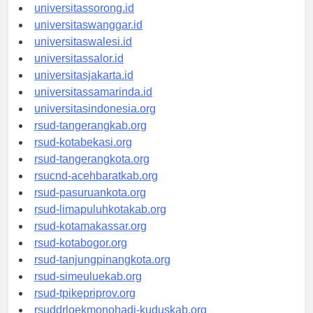
universitasmanokwari.id
universitassorong.id
universitaswanggar.id
universitaswalesi.id
universitassalor.id
universitasjakarta.id
universitassamarinda.id
universitasindonesia.org
rsud-tangerangkab.org
rsud-kotabekasi.org
rsud-tangerangkota.org
rsucnd-acehbaratkab.org
rsud-pasuruankota.org
rsud-limapuluhkotakab.org
rsud-kotamakassar.org
rsud-kotabogor.org
rsud-tanjungpinangkota.org
rsud-simeuluekab.org
rsud-tpikepriprov.org