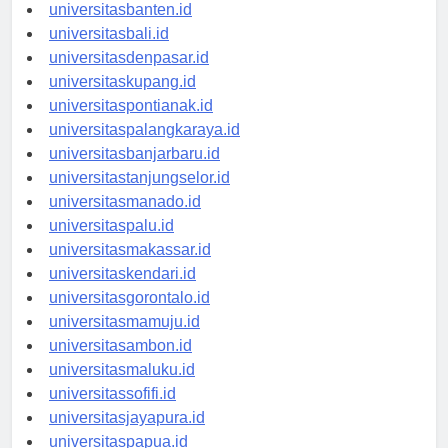
universitasserang.id
universitasbanten.id
universitasbali.id
universitasdenpasar.id
universitaskupang.id
universitaspontianak.id
universitaspalangkaraya.id
universitasbanjarbaru.id
universitastanjungselor.id
universitasmanado.id
universitaspalu.id
universitasmakassar.id
universitaskendari.id
universitasgorontalo.id
universitasmamuju.id
universitasambon.id
universitasmaluku.id
universitassofifi.id
universitasjayapura.id