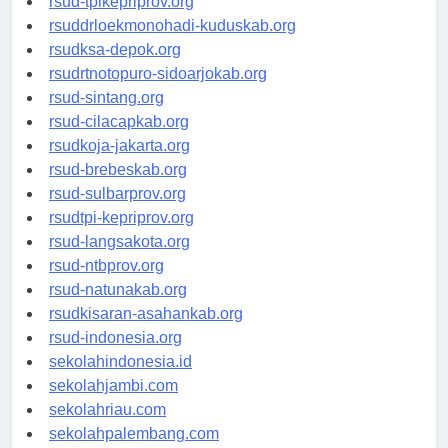
rsud-tpikepriprov.org
rsuddrloekmonohadi-kuduskab.org
rsudksa-depok.org
rsudrtnotopuro-sidoarjokab.org
rsud-sintang.org
rsud-cilacapkab.org
rsudkoja-jakarta.org
rsud-brebeskab.org
rsud-sulbarprov.org
rsudtpi-kepriprov.org
rsud-langsakota.org
rsud-ntbprov.org
rsud-natunakab.org
rsudkisaran-asahankab.org
rsud-indonesia.org
sekolahindonesia.id
sekolahjambi.com
sekolahriau.com