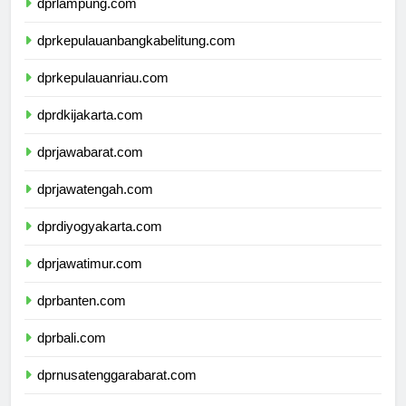
dprlampung.com
dprkepulauanbangkabelitung.com
dprkepulauanriau.com
dprdkijakarta.com
dprjawabarat.com
dprjawatengah.com
dprdiyogyakarta.com
dprjawatimur.com
dprbanten.com
dprbali.com
dprnusatenggarabarat.com