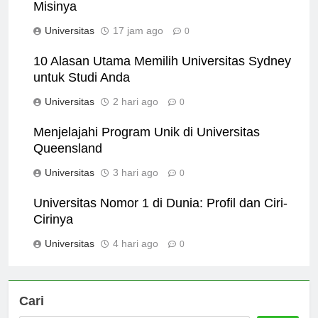
Universitas Pancasila: Keunggulan dan Visi
Misinya
Universitas
17 jam ago
0
10 Alasan Utama Memilih Universitas Sydney
untuk Studi Anda
Universitas
2 hari ago
0
Menjelajahi Program Unik di Universitas
Queensland
Universitas
3 hari ago
0
Universitas Nomor 1 di Dunia: Profil dan Ciri-
Cirinya
Universitas
4 hari ago
0
Cari