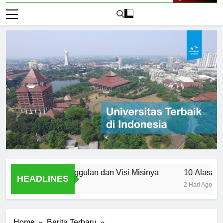
Live Now
ancasila: Keunggulan dan Visi Misinya
10 Alasan Utama 
HEADLINES
2 Hari Ago