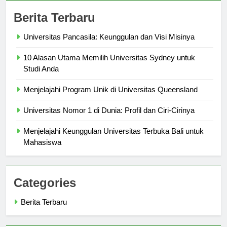
Berita Terbaru
Universitas Pancasila: Keunggulan dan Visi Misinya
10 Alasan Utama Memilih Universitas Sydney untuk
Studi Anda
Menjelajahi Program Unik di Universitas Queensland
Universitas Nomor 1 di Dunia: Profil dan Ciri-Cirinya
Menjelajahi Keunggulan Universitas Terbuka Bali untuk
Mahasiswa
Categories
Berita Terbaru