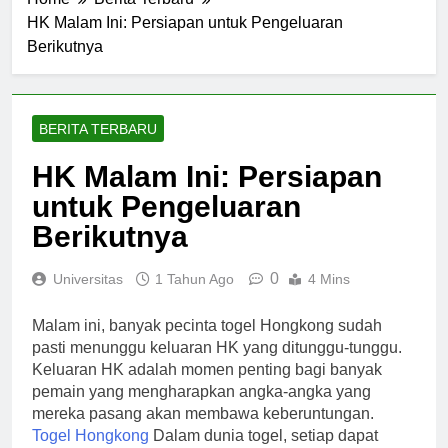
Home
Berita Terbaru
HK Malam Ini: Persiapan untuk Pengeluaran
Berikutnya
BERITA TERBARU
HK Malam Ini: Persiapan
untuk Pengeluaran
Berikutnya
0
Universitas
1 Tahun Ago
4 Mins
Malam ini, banyak pecinta togel Hongkong sudah
pasti menunggu keluaran HK yang ditunggu-tunggu.
Keluaran HK adalah momen penting bagi banyak
pemain yang mengharapkan angka-angka yang
mereka pasang akan membawa keberuntungan.