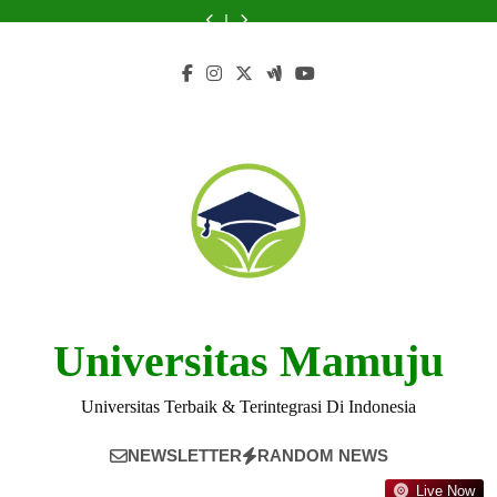
Skip
di
dan
Memilih
di
di
dan
Memilih
Unik
1
Dunia:
Visi
Universitas
Universitas
Dunia:
Visi
Universitas
di
di
to
Profil
Misinya
Sydney
Queensland
Profil
Misinya
Sydney
Universitas
Dunia:
content
dan
untuk
dan
untuk
Queensland
Profil
Ciri-
Studi
Ciri-
Studi
dan
Cirinya
Anda
Cirinya
Anda
Ciri-
Cirinya
Universitas Mamuju
Universitas Terbaik & Terintegrasi Di Indonesia
NEWSLETTER
RANDOM NEWS