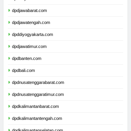
dpddkijakarta.com
dpdjawabarat.com
dpdjawatengah.com
dpddiyogyakarta.com
dpdjawatimur.com
dpdbanten.com
dpdbali.com
dpdnusatenggarabarat.com
dpdnusatenggaratimur.com
dpdkalimantanbarat.com
dpdkalimantantengah.com