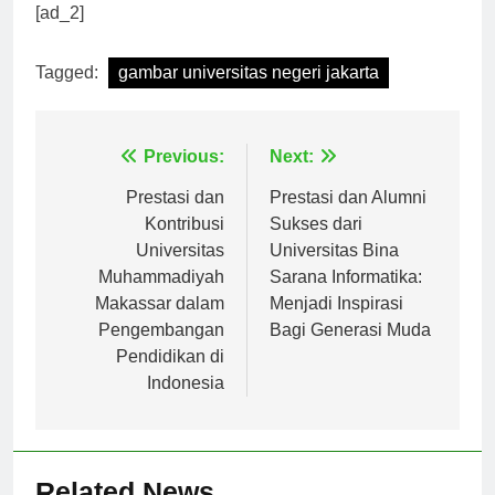
kelestarian alam demi generasi masa depan.
[ad_2]
Tagged:
gambar universitas negeri jakarta
Navigasi
Previous:
Next:
pos
Prestasi dan
Prestasi dan Alumni
Kontribusi
Sukses dari
Universitas
Universitas Bina
Muhammadiyah
Sarana Informatika:
Makassar dalam
Menjadi Inspirasi
Pengembangan
Bagi Generasi Muda
Pendidikan di
Indonesia