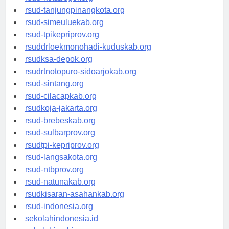
rsud-kotabogor.org
rsud-tanjungpinangkota.org
rsud-simeuluekab.org
rsud-tpikepriprov.org
rsuddrloekmonohadi-kuduskab.org
rsudksa-depok.org
rsudrtnotopuro-sidoarjokab.org
rsud-sintang.org
rsud-cilacapkab.org
rsudkoja-jakarta.org
rsud-brebeskab.org
rsud-sulbarprov.org
rsudtpi-kepriprov.org
rsud-langsakota.org
rsud-ntbprov.org
rsud-natunakab.org
rsudkisaran-asahankab.org
rsud-indonesia.org
sekolahindonesia.id