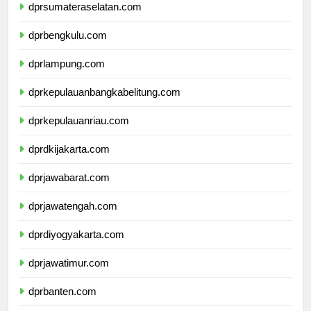
dprsumateraselatan.com
dprbengkulu.com
dprlampung.com
dprkepulauanbangkabelitung.com
dprkepulauanriau.com
dprdkijakarta.com
dprjawabarat.com
dprjawatengah.com
dprdiyogyakarta.com
dprjawatimur.com
dprbanten.com