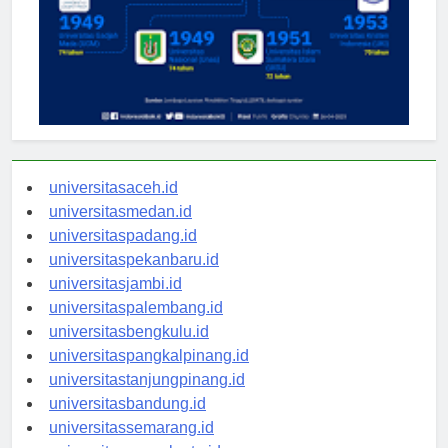
universitasaceh.id
universitasmedan.id
universitaspadang.id
universitaspekanbaru.id
universitasjambi.id
universitaspalembang.id
universitasbengkulu.id
universitaspangkalpinang.id
universitastanjungpinang.id
universitasbandung.id
universitassemarang.id