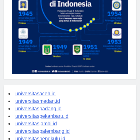
universitasaceh.id
universitasmedan.id
universitaspadang.id
universitaspekanbaru.id
universitasjambi.id
universitaspalembang.id