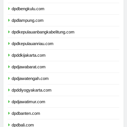
dpdsumateraselatan.com
dpdbengkulu.com
dpdlampung.com
dpdkepulauanbangkabelitung.com
dpdkepulauanriau.com
dpddkijakarta.com
dpdjawabarat.com
dpdjawatengah.com
dpddiyogyakarta.com
dpdjawatimur.com
dpdbanten.com