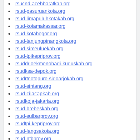
rsud-tangerangkota.org
rsucnd-acehbaratkab.org
rsud-pasuruankota.org
rsud-limapuluhkotakab.org
rsud-kotamakassar.org
rsud-kotabogor.org
rsud-tanjungpinangkota.org
rsud-simeuluekab.org
rsud-tpikepriprov.org
rsuddrloekmonohadi-kuduskab.org
rsudksa-depok.org
rsudrtnotopuro-sidoarjokab.org
rsud-sintang.org
rsud-cilacapkab.org
rsudkoja-jakarta.org
rsud-brebeskab.org
rsud-sulbarprov.org
rsudtpi-kepriprov.org
rsud-langsakota.org