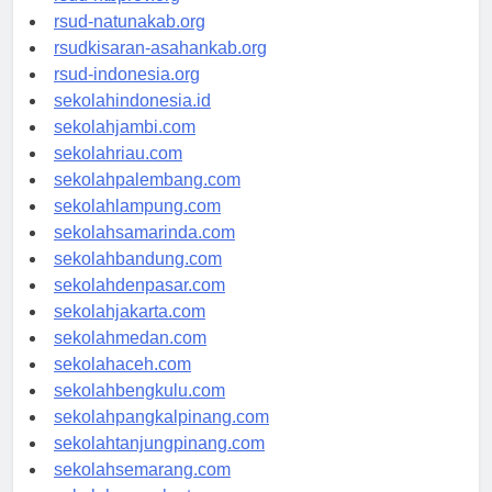
rsud-ntbprov.org
rsud-natunakab.org
rsudkisaran-asahankab.org
rsud-indonesia.org
sekolahindonesia.id
sekolahjambi.com
sekolahriau.com
sekolahpalembang.com
sekolahlampung.com
sekolahsamarinda.com
sekolahbandung.com
sekolahdenpasar.com
sekolahjakarta.com
sekolahmedan.com
sekolahaceh.com
sekolahbengkulu.com
sekolahpangkalpinang.com
sekolahtanjungpinang.com
sekolahsemarang.com