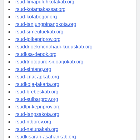
rsud-limapuluhkotakab.org
rsud-kotamakassar.org
rsud-kotabogor.org
rsud-tanjungpinangkota.org
rsud-simeuluekab.org
rsud-tpikepriprov.org
rsuddrloekmonohadi-kuduskab.org
rsudksa-depok.org
rsudrtnotopuro-sidoarjokab.org
rsud-sintang.org
rsud-cilacapkab.org
rsudkoja-jakarta.org
rsud-brebeskab.org
rsud-sulbarprov.org
rsudtpi-kepriprov.org
rsud-langsakota.org
rsud-ntbprov.org
rsud-natunakab.org