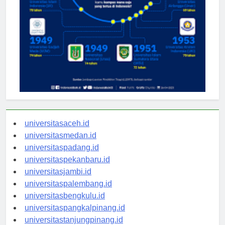
universitasaceh.id
universitasmedan.id
universitaspadang.id
universitaspekanbaru.id
universitasjambi.id
universitaspalembang.id
universitasbengkulu.id
universitaspangkalpinang.id