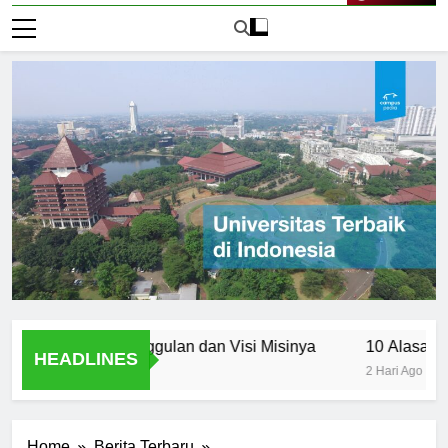
Live Now
ancasila: Keunggulan dan Visi Misinya
10 Alasan Utama 
HEADLINES
2 Hari Ago