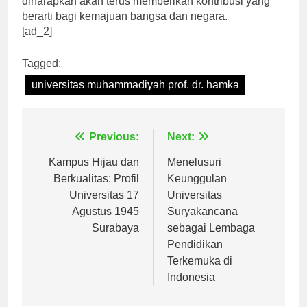
diharapkan akan terus memberikan kontribusi yang
berarti bagi kemajuan bangsa dan negara.
[ad_2]
Tagged:
universitas muhammadiyah prof. dr. hamka
Navigasi
Previous:
Next:
pos
Kampus Hijau dan
Menelusuri
Berkualitas: Profil
Keunggulan
Universitas 17
Universitas
Agustus 1945
Suryakancana
Surabaya
sebagai Lembaga
Pendidikan
Terkemuka di
Indonesia