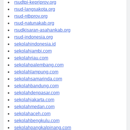
rsud-sulbarprov.org
rsudtpi-kepriprov.org
rsud-langsakota.org
rsud-ntbprov.org
rsud-natunakab.org
rsudkisaran-asahankab.org
rsud-indonesia.org
sekolahindonesia.id
sekolahjambi.com
sekolahriau.com
sekolahpalembang.com
sekolahlampung.com
sekolahsamarinda.com
sekolahbandung.com
sekolahdenpasar.com
sekolahjakarta.com
sekolahmedan.com
sekolahaceh.com
sekolahbengkulu.com