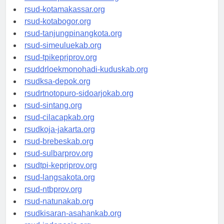
rsud-limapuluhkotakab.org
rsud-kotamakassar.org
rsud-kotabogor.org
rsud-tanjungpinangkota.org
rsud-simeuluekab.org
rsud-tpikepriprov.org
rsuddrloekmonohadi-kuduskab.org
rsudksa-depok.org
rsudrtnotopuro-sidoarjokab.org
rsud-sintang.org
rsud-cilacapkab.org
rsudkoja-jakarta.org
rsud-brebeskab.org
rsud-sulbarprov.org
rsudtpi-kepriprov.org
rsud-langsakota.org
rsud-ntbprov.org
rsud-natunakab.org
rsudkisaran-asahankab.org