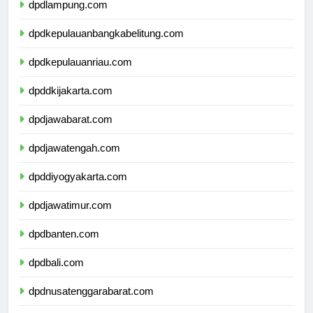
dpdlampung.com
dpdkepulauanbangkabelitung.com
dpdkepulauanriau.com
dpddkijakarta.com
dpdjawabarat.com
dpdjawatengah.com
dpddiyogyakarta.com
dpdjawatimur.com
dpdbanten.com
dpdbali.com
dpdnusatenggarabarat.com