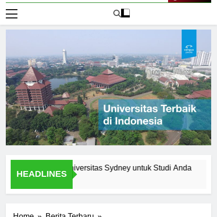
Live Now
ama Memilih Universitas Sydney untuk Studi Anda
Menjel
HEADLINES
1 Hari 