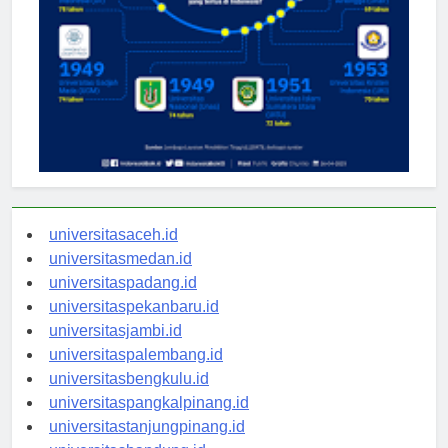
universitasaceh.id
universitasmedan.id
universitaspadang.id
universitaspekanbaru.id
universitasjambi.id
universitaspalembang.id
universitasbengkulu.id
universitaspangkalpinang.id
universitastanjungpinang.id