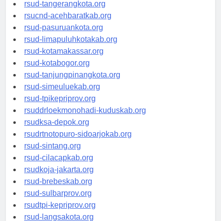
rsud-kotabekasi.org
rsud-tangerangkota.org
rsucnd-acehbaratkab.org
rsud-pasuruankota.org
rsud-limapuluhkotakab.org
rsud-kotamakassar.org
rsud-kotabogor.org
rsud-tanjungpinangkota.org
rsud-simeuluekab.org
rsud-tpikepriprov.org
rsuddrloekmonohadi-kuduskab.org
rsudksa-depok.org
rsudrtnotopuro-sidoarjokab.org
rsud-sintang.org
rsud-cilacapkab.org
rsudkoja-jakarta.org
rsud-brebeskab.org
rsud-sulbarprov.org
rsudtpi-kepriprov.org