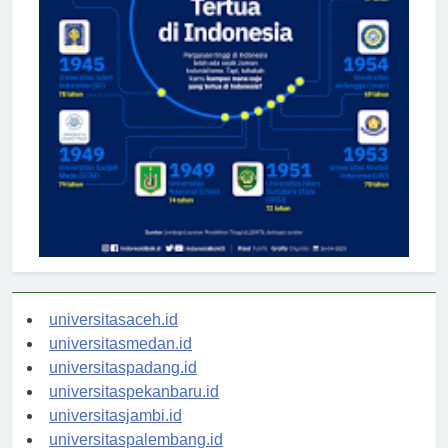
universitasaceh.id
universitasmedan.id
universitaspadang.id
universitaspekanbaru.id
universitasjambi.id