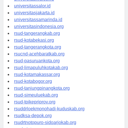
universitaswalesi.id
universitassalor.id
universitasjakarta.id
universitassamarinda.id
universitasindonesia.org
rsud-tangerangkab.org
rsud-kotabekasi.org
rsud-tangerangkota.org
rsucnd-acehbaratkab.org
rsud-pasuruankota.org
rsud-limapuluhkotakab.org
rsud-kotamakassar.org
rsud-kotabogor.org
rsud-tanjungpinangkota.org
rsud-simeuluekab.org
rsud-tpikepriprov.org
rsuddrloekmonohadi-kuduskab.org
rsudksa-depok.org
rsudrtnotopuro-sidoarjokab.org