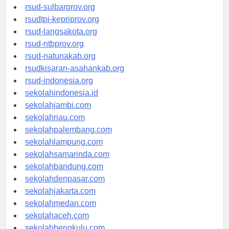
rsud-brebeskab.org
rsud-sulbarprov.org
rsudtpi-kepriprov.org
rsud-langsakota.org
rsud-ntbprov.org
rsud-natunakab.org
rsudkisaran-asahankab.org
rsud-indonesia.org
sekolahindonesia.id
sekolahjambi.com
sekolahriau.com
sekolahpalembang.com
sekolahlampung.com
sekolahsamarinda.com
sekolahbandung.com
sekolahdenpasar.com
sekolahjakarta.com
sekolahmedan.com
sekolahaceh.com