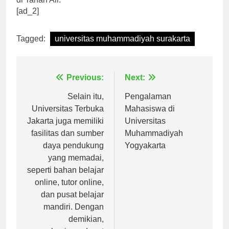
di Tanah Air.
[ad_2]
Tagged:
universitas muhammadiyah surakarta
Navigasi
Previous:
Next:
pos
Selain itu,
Pengalaman
Universitas Terbuka
Mahasiswa di
Jakarta juga memiliki
Universitas
fasilitas dan sumber
Muhammadiyah
daya pendukung
Yogyakarta
yang memadai,
seperti bahan belajar
online, tutor online,
dan pusat belajar
mandiri. Dengan
demikian,