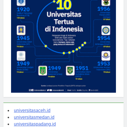
universitasaceh.id
universitasmedan.id