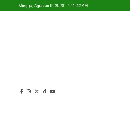
Skip
Minggu, Agustus 9, 2026
7:41:44 AM
to
content