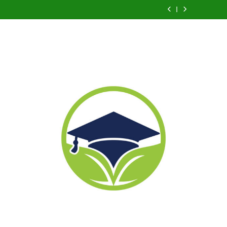
Menjelajahi
Universitas
1
Keunggulan
Utama
Unik
1
Keunggulan
Utama
Program
Nomor
di
dan
Memilih
di
di
dan
Memilih
Unik
1
Dunia:
Visi
Universitas
Universitas
Dunia:
Visi
Universitas
di
di
Profil
Misinya
Sydney
Queensland
Profil
Misinya
Sydney
Universitas
Dunia:
dan
untuk
dan
untuk
Queensland
Profil
Ciri-
Studi
Ciri-
Studi
dan
Cirinya
Anda
Cirinya
Anda
Ciri-
Cirinya