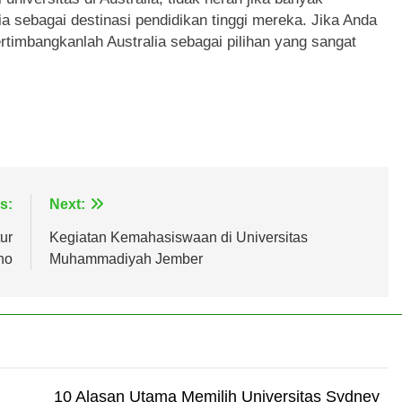
a sebagai destinasi pendidikan tinggi mereka. Jika Anda
pertimbangkanlah Australia sebagai pilihan yang sangat
s:
Next:
ur
Kegiatan Kemahasiswaan di Universitas
no
Muhammadiyah Jember
10 Alasan Utama Memilih Universitas Sydney