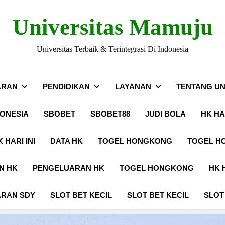
Universitas Mamuju
Universitas Terbaik & Terintegrasi Di Indonesia
ARAN
PENDIDIKAN
LAYANAN
TENTANG UN
DONESIA
SBOBET
SBOBET88
JUDI BOLA
HK HAR
 HARI INI
DATA HK
TOGEL HONGKONG
TOGEL H
N HK
PENGELUARAN HK
TOGEL HONGKONG
HK H
RAN SDY
SLOT BET KECIL
SLOT BET KECIL
SLOT