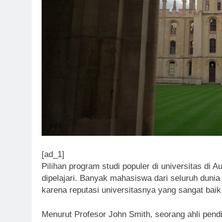
[ad_1]
Pilihan program studi populer di universitas di
dipelajari. Banyak mahasiswa dari seluruh dunia 
karena reputasi universitasnya yang sangat baik
Menurut Profesor John Smith, seorang ahli pendi