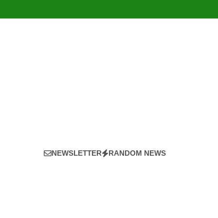
NEWSLETTER
RANDOM NEWS