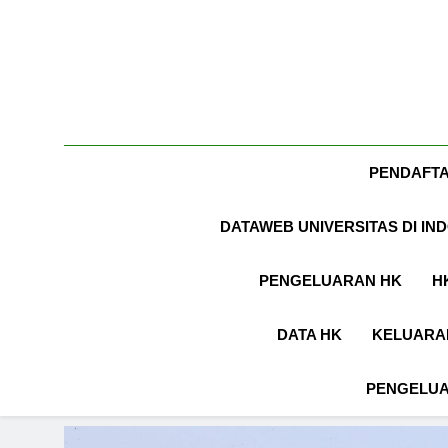
PENDAFT
DATAWEB UNIVERSITAS DI IN
PENGELUARAN HK
HK
DATA HK
KELUARA
PENGELUA