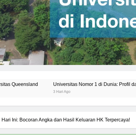
Universitas Nomor 1 di Dunia: Profil dan Ciri-Cirinya
Me
3 Hari Ago
4 H
 Hari Ini: Bocoran Angka dan Hasil Keluaran HK Terpercaya!