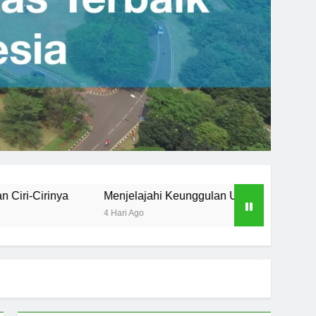
njelajahi Keunggulan Universitas Terbuka Bali untuk Mahasis
ari Ago