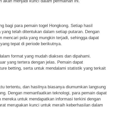
 akan menjadi kunci dalam permainan ini.
g bagi para pemain togel Hongkong. Setiap hasil
 yang telah ditentukan dalam setiap putaran. Dengan
n mencari pola yang mungkin terjadi, sehingga dapat
ng tepat di periode berikutnya.
dalam format yang mudah diakses dan dipahami.
eluar yang tertera dengan jelas. Pemain dapat
ure betting, serta untuk mendalami statistik yang terkait
tu tertentu, dan hasilnya biasanya diumumkan langsung
sung. Dengan memanfaatkan teknologi, para pemain dapat
 mereka untuk mendapatkan informasi terkini dengan
urat merupakan kunci untuk meraih keberhasilan dalam