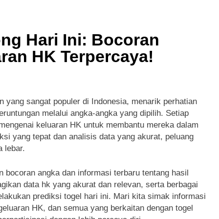
ng Hari Ini: Bocoran
aran HK Terpercaya!
yang sangat populer di Indonesia, menarik perhatian
untungan melalui angka-angka yang dipilih. Setiap
ni mengenai keluaran HK untuk membantu mereka dalam
i yang tepat dan analisis data yang akurat, peluang
 lebar.
 bocoran angka dan informasi terbaru tentang hasil
ikan data hk yang akurat dan relevan, serta berbagai
kukan prediksi togel hari ini. Mari kita simak informasi
eluaran HK, dan semua yang berkaitan dengan togel