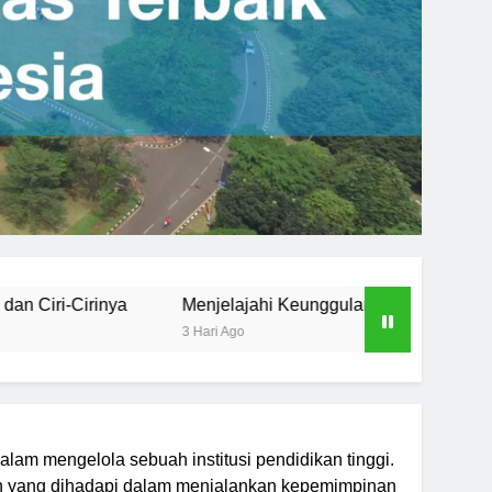
enjelajahi Keunggulan Universitas Terbuka Bali untuk Mahasi
Hari Ago
lam mengelola sebuah institusi pendidikan tinggi.
ngan yang dihadapi dalam menjalankan kepemimpinan