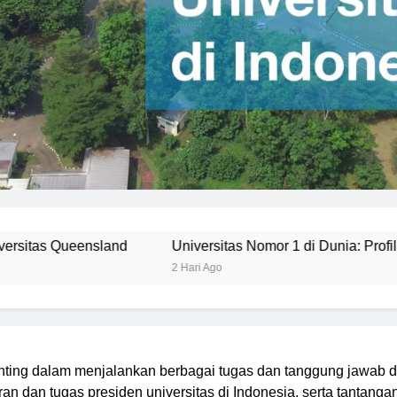
Universitas Nomor 1 di Dunia: Profil dan Ciri-Cirinya
M
2 Hari Ago
3 
enting dalam menjalankan berbagai tugas dan tanggung jawab da
eran dan tugas presiden universitas di Indonesia, serta tanta