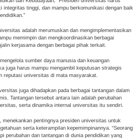
idikan dan Kebudayaan, “Presiden universitas harus
 integritas tinggi, dan mampu berkomunikasi dengan baik
endidikan.”
universitas adalah merumuskan dan mengimplementasikan
s mampu memimpin dan mengkoordinasikan berbagai
lin kerjasama dengan berbagai pihak terkait.
pat mengelola sumber daya manusia dan keuangan
eka juga harus mampu mengambil keputusan strategis
 reputasi universitas di mata masyarakat.
iversitas juga dihadapkan pada berbagai tantangan dalam
s. Tantangan tersebut antara lain adalah perubahan
rsitas, serta dinamika internal universitas itu sendiri.
i, menekankan pentingnya presiden universitas untuk
getahuan serta keterampilan kepemimpinannya. “Seorang
api perubahan dan tantangan di dunia pendidikan yang