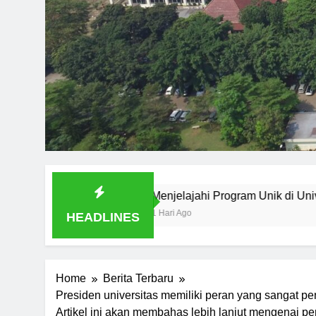
Menjelajahi Program Unik di Universitas Queensland
1 Hari Ago
HEADLINES
Home
Berita Terbaru
Presiden universitas memiliki peran yang sangat p
Artikel ini akan membahas lebih lanjut mengenai p