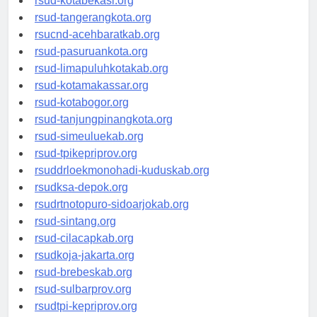
rsud-kotabekasi.org
rsud-tangerangkota.org
rsucnd-acehbaratkab.org
rsud-pasuruankota.org
rsud-limapuluhkotakab.org
rsud-kotamakassar.org
rsud-kotabogor.org
rsud-tanjungpinangkota.org
rsud-simeuluekab.org
rsud-tpikepriprov.org
rsuddrloekmonohadi-kuduskab.org
rsudksa-depok.org
rsudrtnotopuro-sidoarjokab.org
rsud-sintang.org
rsud-cilacapkab.org
rsudkoja-jakarta.org
rsud-brebeskab.org
rsud-sulbarprov.org