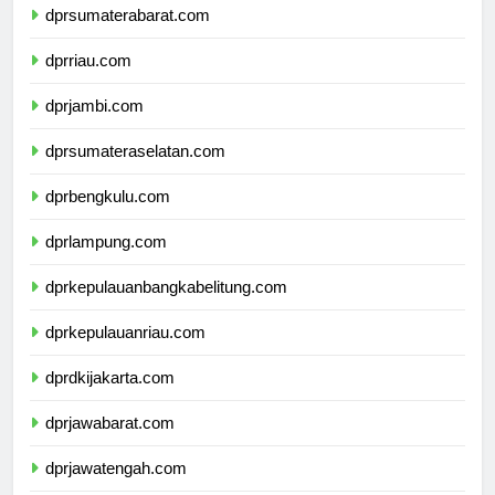
dprsumaterabarat.com
dprriau.com
dprjambi.com
dprsumateraselatan.com
dprbengkulu.com
dprlampung.com
dprkepulauanbangkabelitung.com
dprkepulauanriau.com
dprdkijakarta.com
dprjawabarat.com
dprjawatengah.com