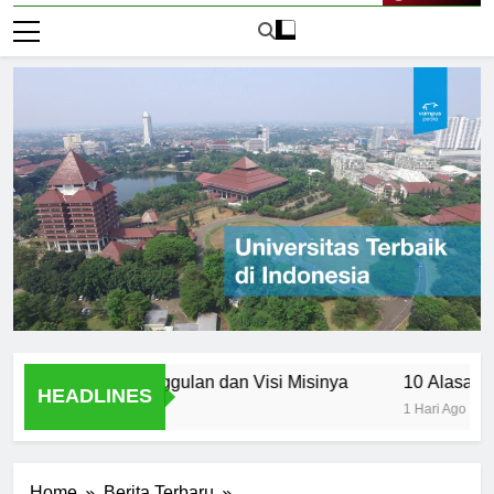
Live Now
ncasila: Keunggulan dan Visi Misinya
10 Alasan Utama M
HEADLINES
1 Hari Ago