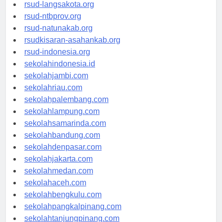
rsudtpi-kepriprov.org
rsud-langsakota.org
rsud-ntbprov.org
rsud-natunakab.org
rsudkisaran-asahankab.org
rsud-indonesia.org
sekolahindonesia.id
sekolahjambi.com
sekolahriau.com
sekolahpalembang.com
sekolahlampung.com
sekolahsamarinda.com
sekolahbandung.com
sekolahdenpasar.com
sekolahjakarta.com
sekolahmedan.com
sekolahaceh.com
sekolahbengkulu.com
sekolahpangkalpinang.com