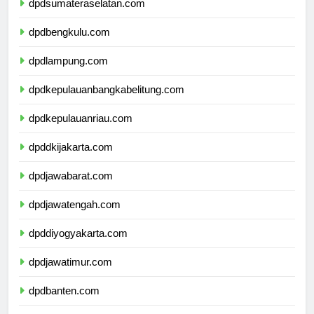
dpdsumateraselatan.com
dpdbengkulu.com
dpdlampung.com
dpdkepulauanbangkabelitung.com
dpdkepulauanriau.com
dpddkijakarta.com
dpdjawabarat.com
dpdjawatengah.com
dpddiyogyakarta.com
dpdjawatimur.com
dpdbanten.com