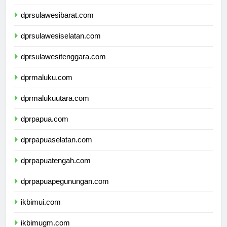
dprsulawesitengah.com
dprsulawesibarat.com
dprsulawesiselatan.com
dprsulawesitenggara.com
dprmaluku.com
dprmalukuutara.com
dprpapua.com
dprpapuaselatan.com
dprpapuatengah.com
dprpapuapegunungan.com
ikbimui.com