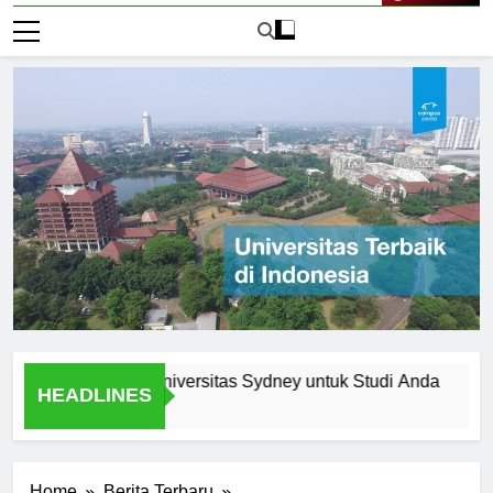
Live Now
ma Memilih Universitas Sydney untuk Studi Anda
Menjel
HEADLINES
1 Hari A