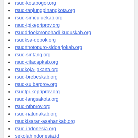
rsud-kotamakassar.org
rsud-kotabogor.org
rsud-tanjungpinangkota.org
rsud-simeuluekab.org
rsud-tpikepriprov.org
rsuddrloekmonohadi-kuduskab.org
rsudksa-depok.org
rsudrtnotopuro-sidoarjokab.org
rsud-sintang.org
rsud-cilacapkab.org
rsudkoja-jakarta.org
rsud-brebeskab.org
rsud-sulbarprov.org
rsudtpi-kepriprov.org
rsud-langsakota.org
rsud-ntbprov.org
rsud-natunakab.org
rsudkisaran-asahankab.org
rsud-indonesia.org