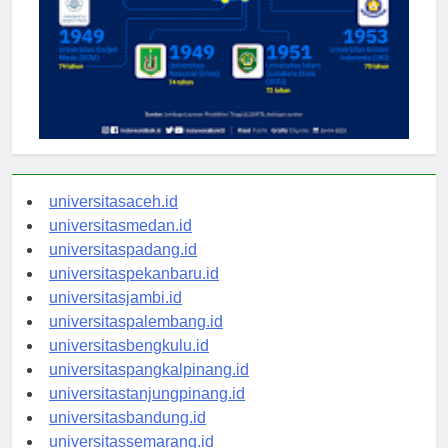
universitasaceh.id
universitasmedan.id
universitaspadang.id
universitaspekanbaru.id
universitasjambi.id
universitaspalembang.id
universitasbengkulu.id
universitaspangkalpinang.id
universitastanjungpinang.id
universitasbandung.id