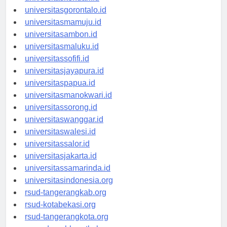
universitaskendari.id
universitasgorontalo.id
universitasmamuju.id
universitasambon.id
universitasmaluku.id
universitassofifi.id
universitasjayapura.id
universitaspapua.id
universitasmanokwari.id
universitassorong.id
universitaswanggar.id
universitaswalesi.id
universitassalor.id
universitasjakarta.id
universitassamarinda.id
universitasindonesia.org
rsud-tangerangkab.org
rsud-kotabekasi.org
rsud-tangerangkota.org