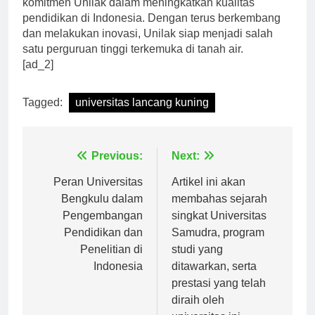
komitmen Unilak dalam meningkatkan kualitas
pendidikan di Indonesia. Dengan terus berkembang
dan melakukan inovasi, Unilak siap menjadi salah
satu perguruan tinggi terkemuka di tanah air.
[ad_2]
Tagged:
universitas lancang kuning
Navigasi
Previous:
Next:
pos
Peran Universitas
Artikel ini akan
Bengkulu dalam
membahas sejarah
Pengembangan
singkat Universitas
Pendidikan dan
Samudra, program
Penelitian di
studi yang
Indonesia
ditawarkan, serta
prestasi yang telah
diraih oleh