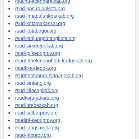
rsucnd-acehbaratkab.org
rsud-pasuruankota.org
rsud-limapuluhkotakab.org
rsud-kotamakassar.org
rsud-kotabogor.org
rsud-tanjungpinangkota.org
rsud-simeuluekab.org
rsud-tpikepriprov.org
rsuddrloekmonohadi-kuduskab.org
rsudksa-depok.org
rsudrtnotopuro-sidoarjokab.org
rsud-sintang.org
rsud-cilacapkab.org
rsudkoja-jakarta.org
rsud-brebeskab.org
rsud-sulbarprov.org
rsudtpi-kepriprov.org
rsud-langsakota.org