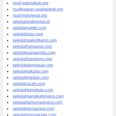
rsud-ntbprov.org
rsud-natunakab.org
rsudkisaran-asahankab.org
rsud-indonesia.org
sekolahindonesia.id
sekolahjambi.com
sekolahriau.com
sekolahpalembang.com
sekolahlampung.com
sekolahsamarinda.com
sekolahbandung.com
sekolahdenpasar.com
sekolahjakarta.com
sekolahmedan.com
sekolahaceh.com
sekolahbengkulu.com
sekolahpangkalpinang.com
sekolahtanjungpinang.com
sekolahsemarang.com