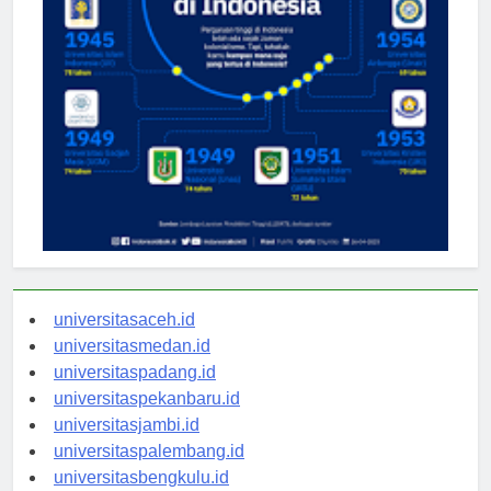
universitasaceh.id
universitasmedan.id
universitaspadang.id
universitaspekanbaru.id
universitasjambi.id
universitaspalembang.id