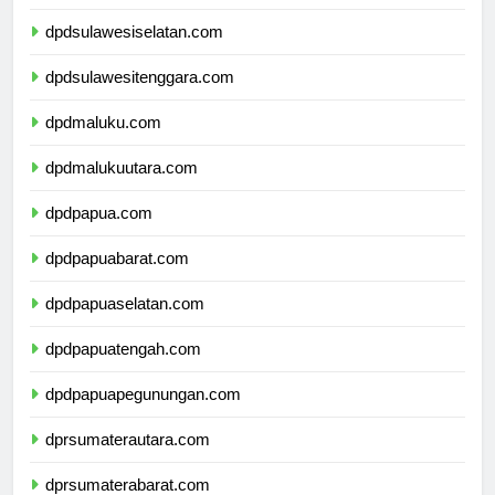
dpdsulawesibarat.com
dpdsulawesiselatan.com
dpdsulawesitenggara.com
dpdmaluku.com
dpdmalukuutara.com
dpdpapua.com
dpdpapuabarat.com
dpdpapuaselatan.com
dpdpapuatengah.com
dpdpapuapegunungan.com
dprsumaterautara.com