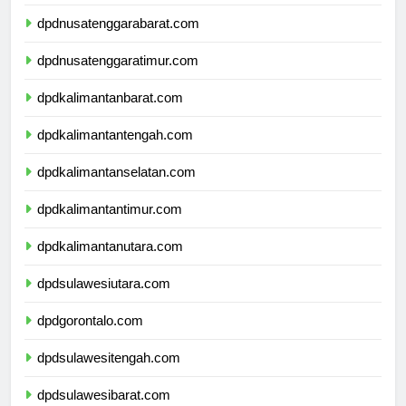
dpdbali.com
dpdnusatenggarabarat.com
dpdnusatenggaratimur.com
dpdkalimantanbarat.com
dpdkalimantantengah.com
dpdkalimantanselatan.com
dpdkalimantantimur.com
dpdkalimantanutara.com
dpdsulawesiutara.com
dpdgorontalo.com
dpdsulawesitengah.com