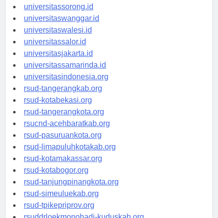
universitasmanokwari.id
universitassorong.id
universitaswanggar.id
universitaswalesi.id
universitassalor.id
universitasjakarta.id
universitassamarinda.id
universitasindonesia.org
rsud-tangerangkab.org
rsud-kotabekasi.org
rsud-tangerangkota.org
rsucnd-acehbaratkab.org
rsud-pasuruankota.org
rsud-limapuluhkotakab.org
rsud-kotamakassar.org
rsud-kotabogor.org
rsud-tanjungpinangkota.org
rsud-simeuluekab.org
rsud-tpikepriprov.org