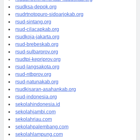
rsuddrloekmonohadi-kuduskab.org
rsudksa-depok.org
rsudrtnotopuro-sidoarjokab.org
rsud-sintang.org
rsud-cilacapkab.org
rsudkoja-jakarta.org
rsud-brebeskab.org
rsud-sulbarprov.org
rsudtpi-kepriprov.org
rsud-langsakota.org
rsud-ntbprov.org
rsud-natunakab.org
rsudkisaran-asahankab.org
rsud-indonesia.org
sekolahindonesia.id
sekolahjambi.com
sekolahriau.com
sekolahpalembang.com
sekolahlampung.com