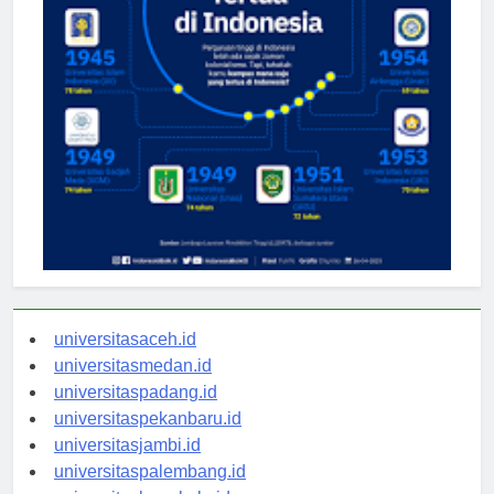
universitasaceh.id
universitasmedan.id
universitaspadang.id
universitaspekanbaru.id
universitasjambi.id
universitaspalembang.id