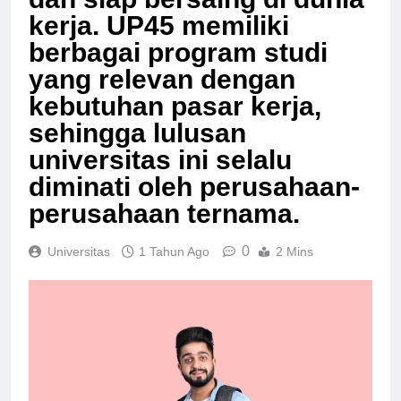
dan siap bersaing di dunia
kerja. UP45 memiliki
berbagai program studi
yang relevan dengan
kebutuhan pasar kerja,
sehingga lulusan
universitas ini selalu
diminati oleh perusahaan-
perusahaan ternama.
0
Universitas
1 Tahun Ago
2 Mins