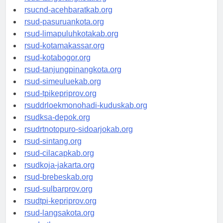
rsud-tangerangkota.org
rsucnd-acehbaratkab.org
rsud-pasuruankota.org
rsud-limapuluhkotakab.org
rsud-kotamakassar.org
rsud-kotabogor.org
rsud-tanjungpinangkota.org
rsud-simeuluekab.org
rsud-tpikepriprov.org
rsuddrloekmonohadi-kuduskab.org
rsudksa-depok.org
rsudrtnotopuro-sidoarjokab.org
rsud-sintang.org
rsud-cilacapkab.org
rsudkoja-jakarta.org
rsud-brebeskab.org
rsud-sulbarprov.org
rsudtpi-kepriprov.org
rsud-langsakota.org