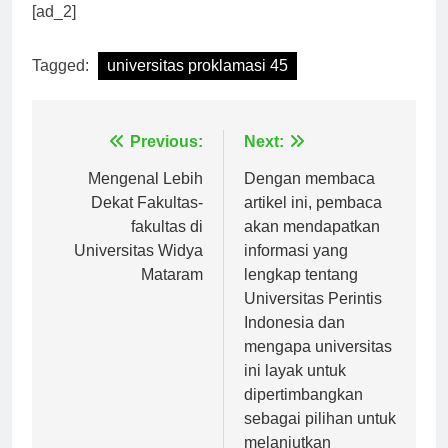
dunia kerja.
[ad_2]
Tagged:
universitas proklamasi 45
Navigasi
Previous:
Next:
pos
Mengenal Lebih
Dengan membaca
Dekat Fakultas-
artikel ini, pembaca
fakultas di
akan mendapatkan
Universitas Widya
informasi yang
Mataram
lengkap tentang
Universitas Perintis
Indonesia dan
mengapa universitas
ini layak untuk
dipertimbangkan
sebagai pilihan untuk