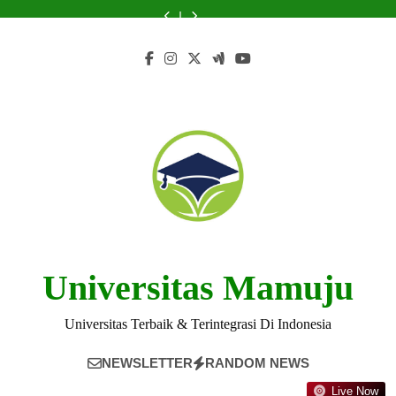
Skip
Universitas
di
Terbuka
Pendidikan
Universitas
di
Terbuka
Pusat
Mengapa
Singapura
Dunia:
Bali
Berkualitas
Singapura
Dunia:
Bali
Pendidikan
Universitas
to
Menjadi
Profil
untuk
di
Menjadi
Profil
untuk
Berkualitas
Singapura
content
Tujuan
dan
Mahasiswa
Malang
Tujuan
dan
Mahasiswa
di
Menjadi
Studi
Ciri-
Studi
Ciri-
Malang
Tujuan
Unggulan
Cirinya
Unggulan
Cirinya
Studi
Unggulan
Universitas Mamuju
Universitas Terbaik & Terintegrasi Di Indonesia
NEWSLETTER
RANDOM NEWS