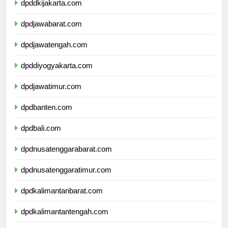
dpddkijakarta.com
dpdjawabarat.com
dpdjawatengah.com
dpddiyogyakarta.com
dpdjawatimur.com
dpdbanten.com
dpdbali.com
dpdnusatenggarabarat.com
dpdnusatenggaratimur.com
dpdkalimantanbarat.com
dpdkalimantantengah.com