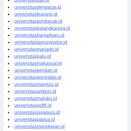
universitasbali.id
universitasdenpasar.id
universitaskupang.id
universitaspontianak.id
universitaspalangkaraya.id
universitasbanjarbaru.id
universitastanjungselor.id
universitasmanado.id
universitaspalu.id
universitasmakassar.id
universitaskendari.id
universitasgorontalo.id
universitasmamuju.id
universitasambon.id
universitasmaluku.id
universitassofifi.id
universitasjayapura.id
universitaspapua.id