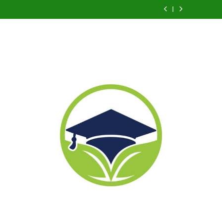
Universitas
10
Mengapa
1
Universitas
Pusat
Mengapa
1
Universitas
Gajayana:
Alasan
Universitas
di
Terbuka
Pendidikan
Universitas
di
Terbuka
Pusat
Mengapa
Singapura
Dunia:
Bali
Berkualitas
Singapura
Dunia:
Bali
Pendidikan
Universitas
Menjadi
Profil
untuk
di
Menjadi
Profil
untuk
Berkualitas
Singapura
Tujuan
dan
Mahasiswa
Malang
Tujuan
dan
Mahasiswa
di
Menjadi
Studi
Ciri-
Studi
Ciri-
Malang
Tujuan
Unggulan
Cirinya
Unggulan
Cirinya
Studi
Unggulan