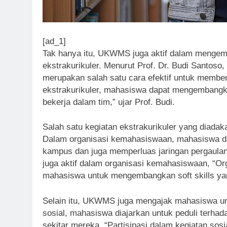
[ad_1]
Tak hanya itu, UKWMS juga aktif dalam mengem
ekstrakurikuler. Menurut Prof. Dr. Budi Santoso,
merupakan salah satu cara efektif untuk memben
ekstrakurikuler, mahasiswa dapat mengembangka
bekerja dalam tim,” ujar Prof. Budi.
Salah satu kegiatan ekstrakurikuler yang diad
Dalam organisasi kemahasiswaan, mahasiswa da
kampus dan juga memperluas jaringan pergaulan
juga aktif dalam organisasi kemahasiswaan, “O
mahasiswa untuk mengembangkan soft skills yang
Selain itu, UKWMS juga mengajak mahasiswa untu
sosial, mahasiswa diajarkan untuk peduli terha
sekitar mereka. “Partisipasi dalam kegiatan so