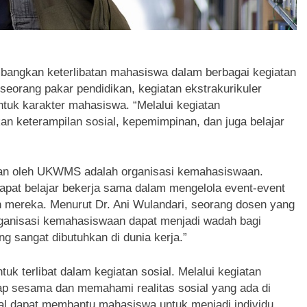
bangkan keterlibatan mahasiswa dalam berbagai kegiatan
 seorang pakar pendidikan, kegiatan ekstrakurikuler
tuk karakter mahasiswa. “Melalui kegiatan
n keterampilan sosial, kepemimpinan, dan juga belajar
akan oleh UKWMS adalah organisasi kemahasiswaan.
pat belajar bekerja sama dalam mengelola event-event
 mereka. Menurut Dr. Ani Wulandari, seorang dosen yang
rganisasi kemahasiswaan dapat menjadi wadah bagi
 sangat dibutuhkan di dunia kerja.”
k terlibat dalam kegiatan sosial. Melalui kegiatan
dap sesama dan memahami realitas sosial yang ada di
sial dapat membantu mahasiswa untuk menjadi individu