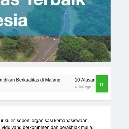
ang
10 Alasan Mengapa Universitas Singapura Menjadi T
4 Hari Ago
ikuler, seperti organisasi kemahasiswaan,
dividu yang berkompeten dan berakhlak mulia.