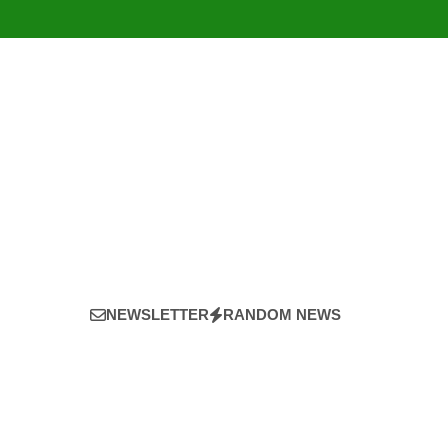
NEWSLETTER
RANDOM NEWS