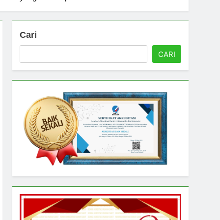
Cari
CARI