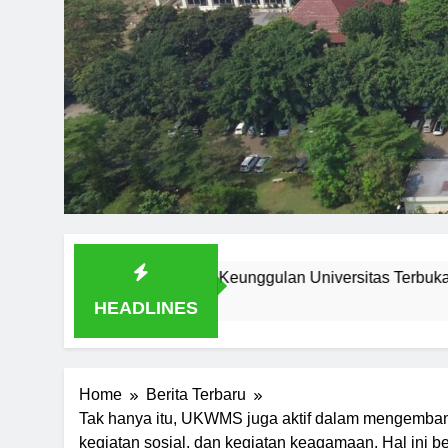
ahi Keunggulan Universitas Terbuka Bali untuk Mahasiswa
HEADLINES
Home
Berita Terbaru
Tak hanya itu, UKWMS juga aktif dalam mengembang
kegiatan sosial, dan kegiatan keagamaan. Hal ini 