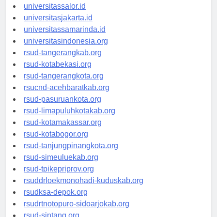
universitaswalesi.id
universitassalor.id
universitasjakarta.id
universitassamarinda.id
universitasindonesia.org
rsud-tangerangkab.org
rsud-kotabekasi.org
rsud-tangerangkota.org
rsucnd-acehbaratkab.org
rsud-pasuruankota.org
rsud-limapuluhkotakab.org
rsud-kotamakassar.org
rsud-kotabogor.org
rsud-tanjungpinangkota.org
rsud-simeuluekab.org
rsud-tpikepriprov.org
rsuddrloekmonohadi-kuduskab.org
rsudksa-depok.org
rsudrtnotopuro-sidoarjokab.org