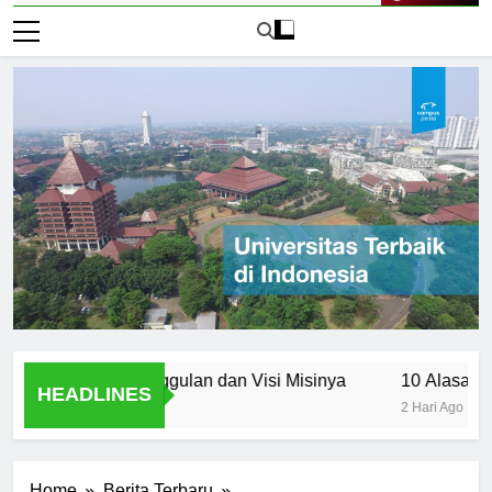
Live Now
ncasila: Keunggulan dan Visi Misinya
10 Alasan Utama M
HEADLINES
2 Hari Ago