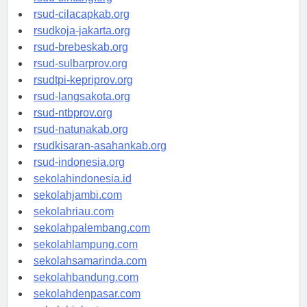
rsud-sintang.org
rsud-cilacapkab.org
rsudkoja-jakarta.org
rsud-brebeskab.org
rsud-sulbarprov.org
rsudtpi-kepriprov.org
rsud-langsakota.org
rsud-ntbprov.org
rsud-natunakab.org
rsudkisaran-asahankab.org
rsud-indonesia.org
sekolahindonesia.id
sekolahjambi.com
sekolahriau.com
sekolahpalembang.com
sekolahlampung.com
sekolahsamarinda.com
sekolahbandung.com
sekolahdenpasar.com