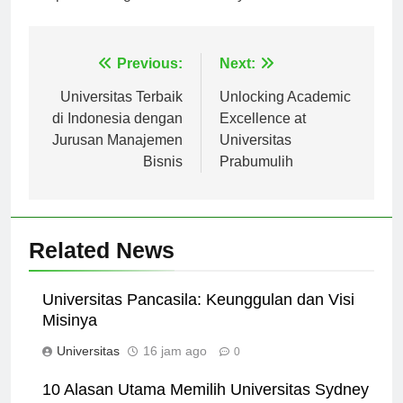
komponen integral dari warisannya.
Navigasi
Previous:
Next:
pos
Universitas Terbaik
Unlocking Academic
di Indonesia dengan
Excellence at
Jurusan Manajemen
Universitas
Bisnis
Prabumulih
Related News
Universitas Pancasila: Keunggulan dan Visi
Misinya
Universitas
16 jam ago
0