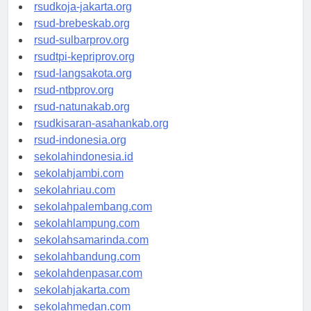
rsud-cilacapkab.org
rsudkoja-jakarta.org
rsud-brebeskab.org
rsud-sulbarprov.org
rsudtpi-kepriprov.org
rsud-langsakota.org
rsud-ntbprov.org
rsud-natunakab.org
rsudkisaran-asahankab.org
rsud-indonesia.org
sekolahindonesia.id
sekolahjambi.com
sekolahriau.com
sekolahpalembang.com
sekolahlampung.com
sekolahsamarinda.com
sekolahbandung.com
sekolahdenpasar.com
sekolahjakarta.com