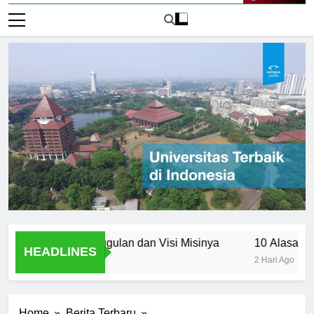
Live Now
casila: Keunggulan dan Visi Misinya
10 Alasan Utama Me
HEADLINES
2 Hari Ago