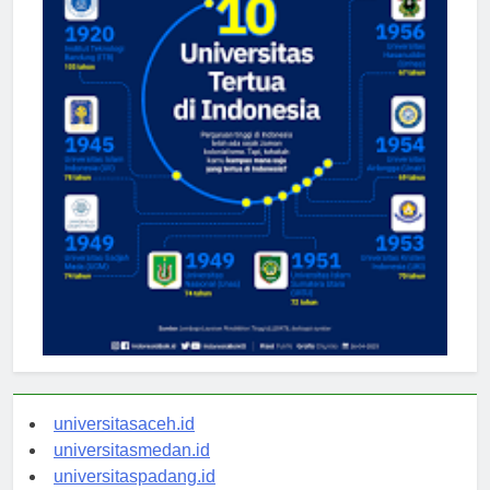
universitasaceh.id
universitasmedan.id