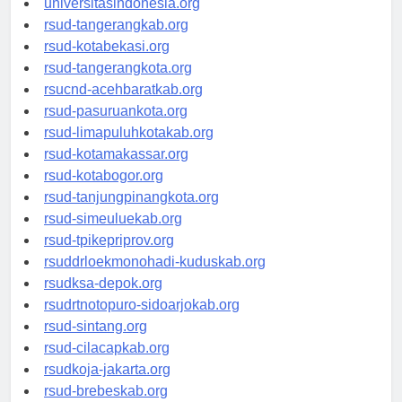
universitasindonesia.org
rsud-tangerangkab.org
rsud-kotabekasi.org
rsud-tangerangkota.org
rsucnd-acehbaratkab.org
rsud-pasuruankota.org
rsud-limapuluhkotakab.org
rsud-kotamakassar.org
rsud-kotabogor.org
rsud-tanjungpinangkota.org
rsud-simeuluekab.org
rsud-tpikepriprov.org
rsuddrloekmonohadi-kuduskab.org
rsudksa-depok.org
rsudrtnotopuro-sidoarjokab.org
rsud-sintang.org
rsud-cilacapkab.org
rsudkoja-jakarta.org