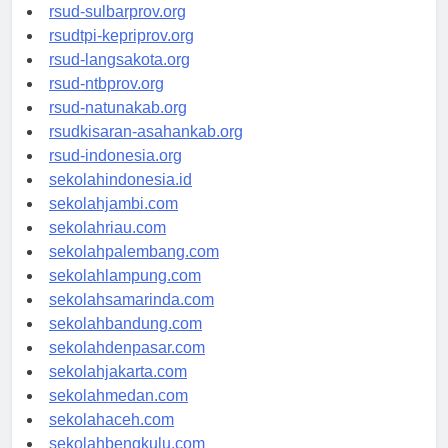
rsud-brebeskab.org
rsud-sulbarprov.org
rsudtpi-kepriprov.org
rsud-langsakota.org
rsud-ntbprov.org
rsud-natunakab.org
rsudkisaran-asahankab.org
rsud-indonesia.org
sekolahindonesia.id
sekolahjambi.com
sekolahriau.com
sekolahpalembang.com
sekolahlampung.com
sekolahsamarinda.com
sekolahbandung.com
sekolahdenpasar.com
sekolahjakarta.com
sekolahmedan.com
sekolahaceh.com