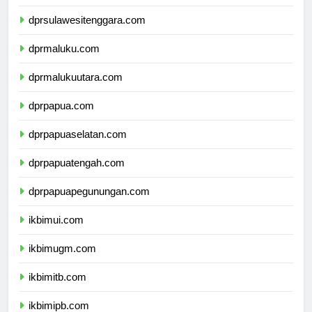
dprsulawesiselatan.com
dprsulawesitenggara.com
dprmaluku.com
dprmalukuutara.com
dprpapua.com
dprpapuaselatan.com
dprpapuatengah.com
dprpapuapegunungan.com
ikbimui.com
ikbimugm.com
ikbimitb.com