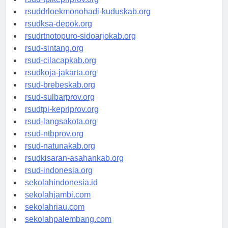
rsud-tpikepriprov.org
rsuddrloekmonohadi-kuduskab.org
rsudksa-depok.org
rsudrtnotopuro-sidoarjokab.org
rsud-sintang.org
rsud-cilacapkab.org
rsudkoja-jakarta.org
rsud-brebeskab.org
rsud-sulbarprov.org
rsudtpi-kepriprov.org
rsud-langsakota.org
rsud-ntbprov.org
rsud-natunakab.org
rsudkisaran-asahankab.org
rsud-indonesia.org
sekolahindonesia.id
sekolahjambi.com
sekolahriau.com