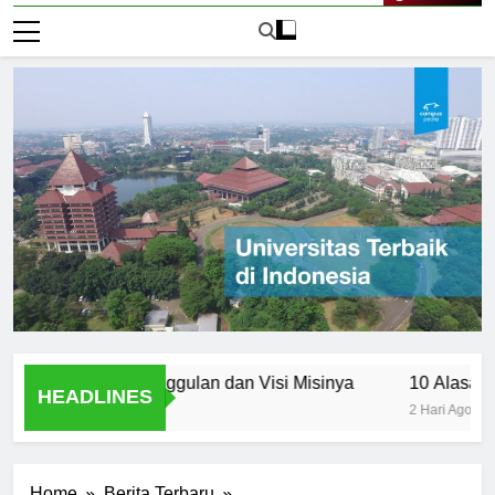
Live Now
ancasila: Keunggulan dan Visi Misinya
10 Alasan Utama 
HEADLINES
2 Hari Ago