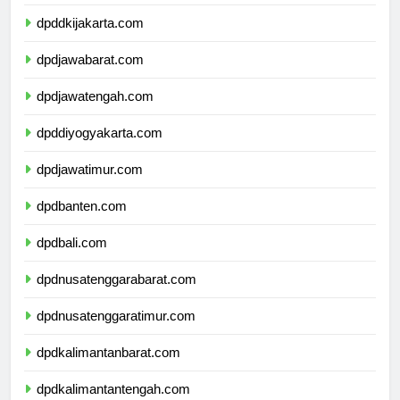
dpdkepulauanriau.com
dpddkijakarta.com
dpdjawabarat.com
dpdjawatengah.com
dpddiyogyakarta.com
dpdjawatimur.com
dpdbanten.com
dpdbali.com
dpdnusatenggarabarat.com
dpdnusatenggaratimur.com
dpdkalimantanbarat.com