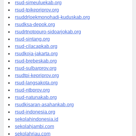
rsud-tanjungpinangkota.org
rsud-simeuluekab.org
rsud-tpikepriprov.org
rsuddrloekmonohadi-kuduskab.org
rsudksa-depok.org
rsudrtnotopuro-sidoarjokab.org
rsud-sintang.org
rsud-cilacapkab.org
rsudkoja-jakarta.org
rsud-brebeskab.org
rsud-sulbarprov.org
rsudtpi-kepriprov.org
rsud-langsakota.org
rsud-ntbprov.org
rsud-natunakab.org
rsudkisaran-asahankab.org
rsud-indonesia.org
sekolahindonesia.id
sekolahjambi.com