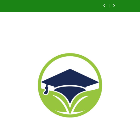
Menjelajahi
Universitas
Pusat
Unik
1
Universitas
Pusat
Unik
1
Keunggulan
Gajayana:
Pendidikan
di
di
Terbuka
Pendidikan
di
di
Universitas
Pusat
Berkualitas
Universitas
Dunia:
Bali
Berkualitas
Universitas
Dunia:
Terbuka
Pendidikan
di
Queensland
Profil
untuk
di
Queensland
Profil
Bali
Berkualitas
Malang
dan
Mahasiswa
Malang
dan
untuk
di
Ciri-
Ciri-
Mahasiswa
Malang
Cirinya
Cirinya