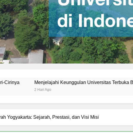
lajahi Keunggulan Universitas Terbuka Bali untuk Mahasiswa
Ago
 Yogyakarta: Sejarah, Prestasi, dan Visi Misi