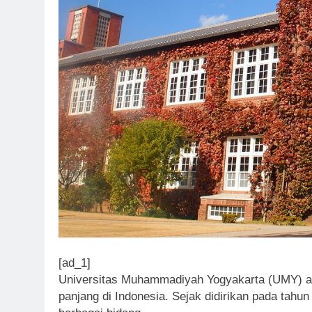
[ad_1]
Universitas Muhammadiyah Yogyakarta (UMY) ada
panjang di Indonesia. Sejak didirikan pada tahu