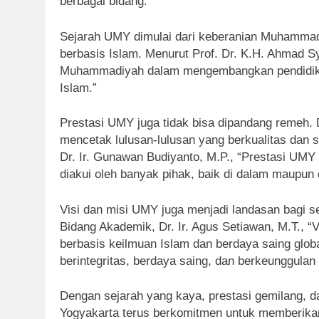
berbagai bidang.
Sejarah UMY dimulai dari keberanian Muhammad
berbasis Islam. Menurut Prof. Dr. K.H. Ahmad S
Muhammadiyah dalam mengembangkan pendidikan y
Islam.”
Prestasi UMY juga tidak bisa dipandang remeh.
mencetak lulusan-lulusan yang berkualitas dan s
Dr. Ir. Gunawan Budiyanto, M.P., “Prestasi UMY
diakui oleh banyak pihak, baik di dalam maupun d
Visi dan misi UMY juga menjadi landasan bagi s
Bidang Akademik, Dr. Ir. Agus Setiawan, M.T., “
berbasis keilmuan Islam dan berdaya saing glob
berintegritas, berdaya saing, dan berkeunggula
Dengan sejarah yang kaya, prestasi gemilang, d
Yogyakarta terus berkomitmen untuk memberika