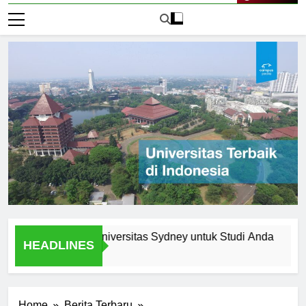
Live Now
ma Memilih Universitas Sydney untuk Studi Anda
Menjel
HEADLINES
2 Hari A