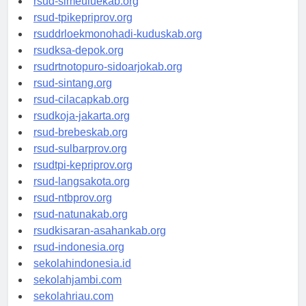
rsud-simeuluekab.org
rsud-tpikepriprov.org
rsuddrloekmonohadi-kuduskab.org
rsudksa-depok.org
rsudrtnotopuro-sidoarjokab.org
rsud-sintang.org
rsud-cilacapkab.org
rsudkoja-jakarta.org
rsud-brebeskab.org
rsud-sulbarprov.org
rsudtpi-kepriprov.org
rsud-langsakota.org
rsud-ntbprov.org
rsud-natunakab.org
rsudkisaran-asahankab.org
rsud-indonesia.org
sekolahindonesia.id
sekolahjambi.com