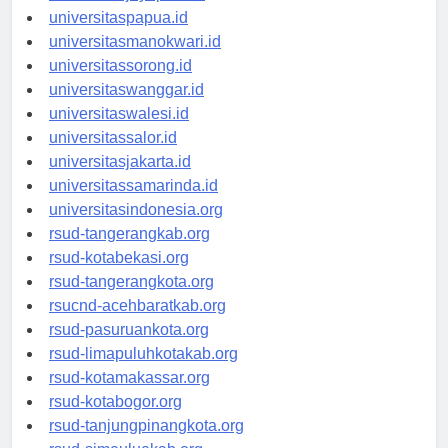
universitasjayapura.id
universitaspapua.id
universitasmanokwari.id
universitassorong.id
universitaswanggar.id
universitaswalesi.id
universitassalor.id
universitasjakarta.id
universitassamarinda.id
universitasindonesia.org
rsud-tangerangkab.org
rsud-kotabekasi.org
rsud-tangerangkota.org
rsucnd-acehbaratkab.org
rsud-pasuruankota.org
rsud-limapuluhkotakab.org
rsud-kotamakassar.org
rsud-kotabogor.org
rsud-tanjungpinangkota.org