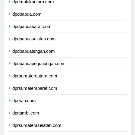
dpdmalukuutara.com
dpdpapua.com
dpdpapuabarat.com
dpdpapuaselatan.com
dpdpapuatengah.com
dpdpapuapegunungan.com
dprsumaterautara.com
dprsumaterabarat.com
dprriau.com
dprjambi.com
dprsumateraselatan.com