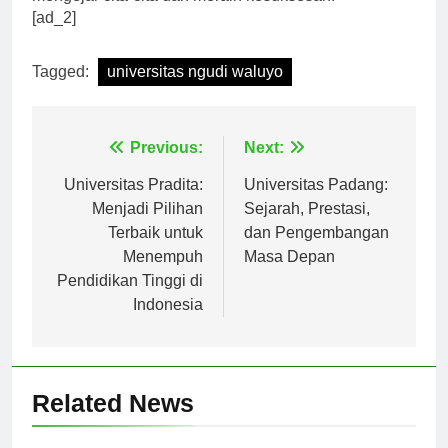
mengejar cita-cita dan meraih kesuksesan.
[ad_2]
Tagged:
universitas ngudi waluyo
Navigasi
Previous:
Next:
pos
Universitas Pradita:
Universitas Padang:
Menjadi Pilihan
Sejarah, Prestasi,
Terbaik untuk
dan Pengembangan
Menempuh
Masa Depan
Pendidikan Tinggi di
Indonesia
Related News