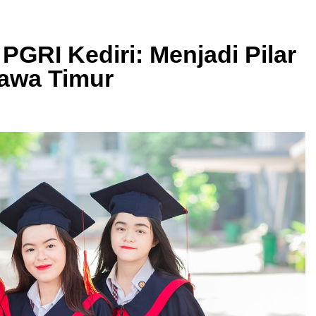
PGRI Kediri: Menjadi Pilar
Jawa Timur