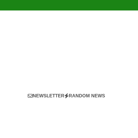
NEWSLETTER
RANDOM NEWS