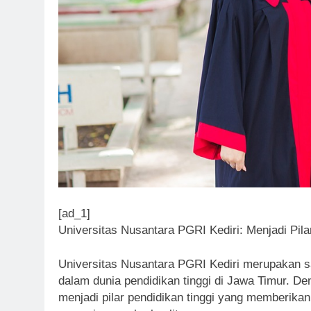
[ad_1]
Universitas Nusantara PGRI Kediri: Menjadi Pila
Universitas Nusantara PGRI Kediri merupakan sa
dalam dunia pendidikan tinggi di Jawa Timur. Deng
menjadi pilar pendidikan tinggi yang memberika