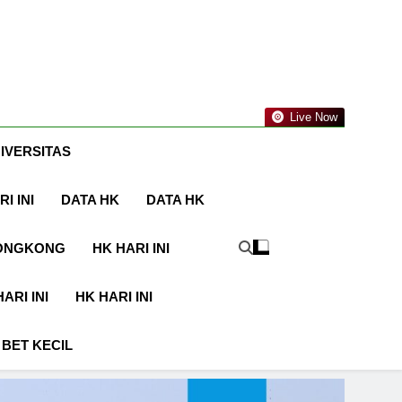
Live Now
IVERSITAS
I INI
DATA HK
DATA HK
ONGKONG
HK HARI INI
ARI INI
HK HARI INI
 BET KECIL