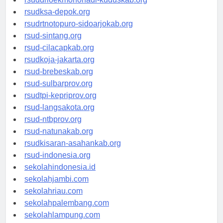
rsuddrloekmonohadi-kuduskab.org
rsudksa-depok.org
rsudrtnotopuro-sidoarjokab.org
rsud-sintang.org
rsud-cilacapkab.org
rsudkoja-jakarta.org
rsud-brebeskab.org
rsud-sulbarprov.org
rsudtpi-kepriprov.org
rsud-langsakota.org
rsud-ntbprov.org
rsud-natunakab.org
rsudkisaran-asahankab.org
rsud-indonesia.org
sekolahindonesia.id
sekolahjambi.com
sekolahriau.com
sekolahpalembang.com