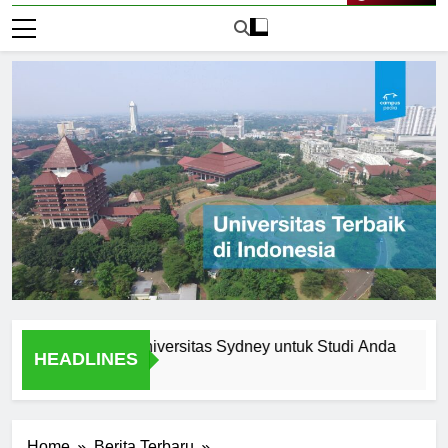
Live Now
ma Memilih Universitas Sydney untuk Studi Anda
Menjel
HEADLINES
1 Hari Ag