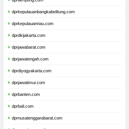
dprlampung.com
dprkepulauanbangkabelitung.com
dprkepulauanriau.com
dprdkijakarta.com
dprjawabarat.com
dprjawatengah.com
dprdiyogyakarta.com
dprjawatimur.com
dprbanten.com
dprbali.com
dprnusatenggarabarat.com