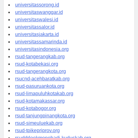
universitasmanokwari.id
universitassorong.id
universitaswanggar.id
universitaswalesi.id
universitassalor.id
universitasjakarta.id
universitassamarinda.id
universitasindonesia.org
rsud-tangerangkab.org
rsud-kotabekasi.org
rsud-tangerangkota.org
rsucnd-acehbaratkab.org
rsud-pasuruankota.org
rsud-limapuluhkotakab.org
rsud-kotamakassar.org
rsud-kotabogor.org
rsud-tanjungpinangkota.org
rsud-simeuluekab.org
rsud-tpikepriprov.org