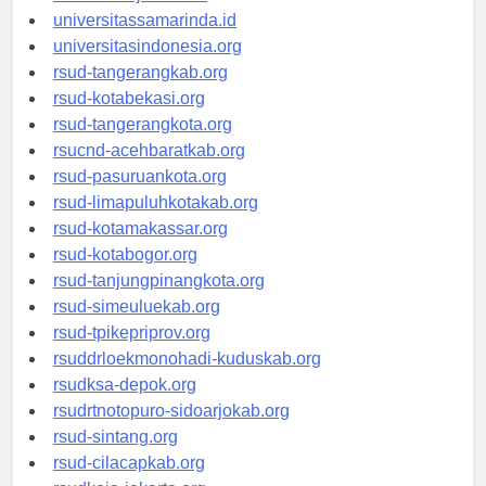
universitasjakarta.id
universitassamarinda.id
universitasindonesia.org
rsud-tangerangkab.org
rsud-kotabekasi.org
rsud-tangerangkota.org
rsucnd-acehbaratkab.org
rsud-pasuruankota.org
rsud-limapuluhkotakab.org
rsud-kotamakassar.org
rsud-kotabogor.org
rsud-tanjungpinangkota.org
rsud-simeuluekab.org
rsud-tpikepriprov.org
rsuddrloekmonohadi-kuduskab.org
rsudksa-depok.org
rsudrtnotopuro-sidoarjokab.org
rsud-sintang.org
rsud-cilacapkab.org