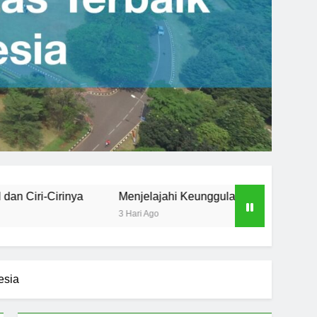
njelajahi Keunggulan Universitas Terbuka Bali untuk Mahasis
ari Ago
esia