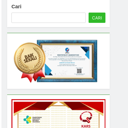
Cari
CARI