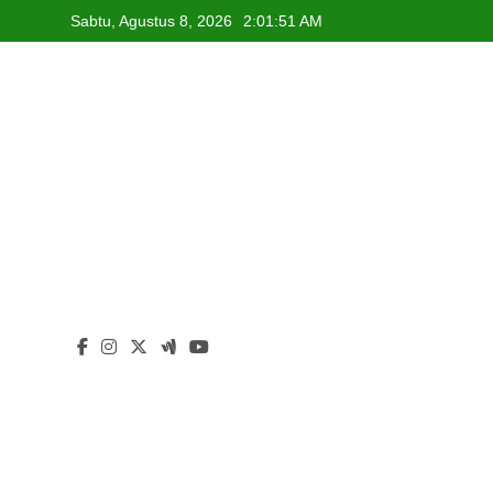
Skip
Sabtu, Agustus 8, 2026
2:01:53 AM
to
content