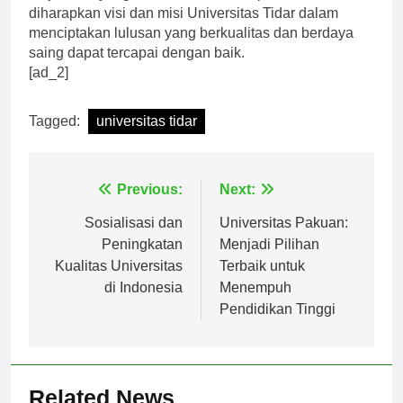
kerjasama yang erat antara seluruh pihak terkait,
diharapkan visi dan misi Universitas Tidar dalam
menciptakan lulusan yang berkualitas dan berdaya
saing dapat tercapai dengan baik.
[ad_2]
Tagged:
universitas tidar
Navigasi
Previous:
Next:
pos
Sosialisasi dan
Universitas Pakuan:
Peningkatan
Menjadi Pilihan
Kualitas Universitas
Terbaik untuk
di Indonesia
Menempuh
Pendidikan Tinggi