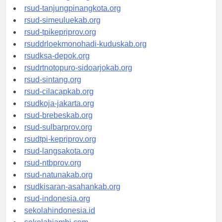
rsud-kotabogor.org
rsud-tanjungpinangkota.org
rsud-simeuluekab.org
rsud-tpikepriprov.org
rsuddrloekmonohadi-kuduskab.org
rsudksa-depok.org
rsudrtnotopuro-sidoarjokab.org
rsud-sintang.org
rsud-cilacapkab.org
rsudkoja-jakarta.org
rsud-brebeskab.org
rsud-sulbarprov.org
rsudtpi-kepriprov.org
rsud-langsakota.org
rsud-ntbprov.org
rsud-natunakab.org
rsudkisaran-asahankab.org
rsud-indonesia.org
sekolahindonesia.id