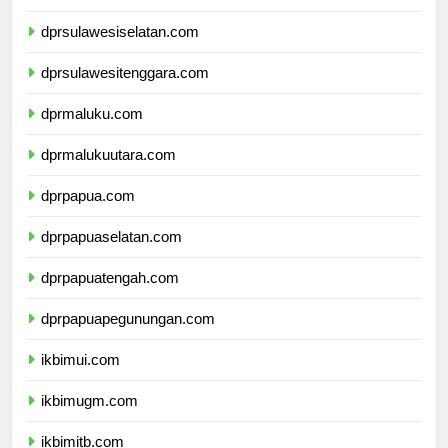
dprsulawesibarat.com
dprsulawesiselatan.com
dprsulawesitenggara.com
dprmaluku.com
dprmalukuutara.com
dprpapua.com
dprpapuaselatan.com
dprpapuatengah.com
dprpapuapegunungan.com
ikbimui.com
ikbimugm.com