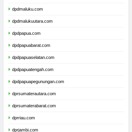
dpdsulawesitenggara.com
dpdmaluku.com
dpdmalukuutara.com
dpdpapua.com
dpdpapuabarat.com
dpdpapuaselatan.com
dpdpapuatengah.com
dpdpapuapegunungan.com
dprsumaterautara.com
dprsumaterabarat.com
dprriau.com