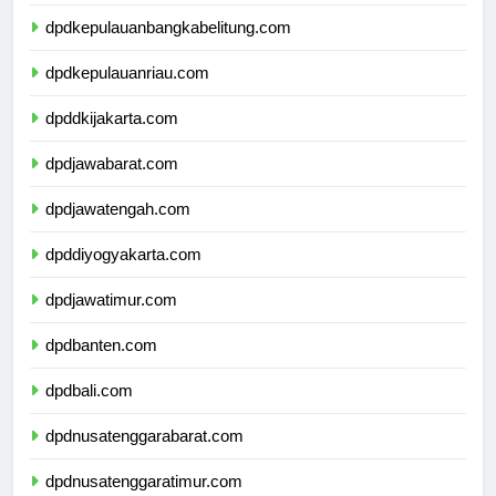
dpdlampung.com
dpdkepulauanbangkabelitung.com
dpdkepulauanriau.com
dpddkijakarta.com
dpdjawabarat.com
dpdjawatengah.com
dpddiyogyakarta.com
dpdjawatimur.com
dpdbanten.com
dpdbali.com
dpdnusatenggarabarat.com