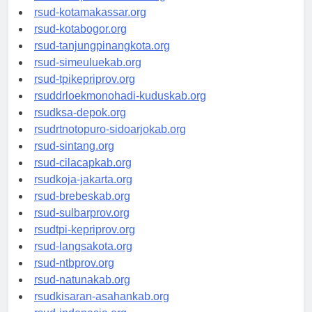
rsud-limapuluhkotakab.org
rsud-kotamakassar.org
rsud-kotabogor.org
rsud-tanjungpinangkota.org
rsud-simeuluekab.org
rsud-tpikepriprov.org
rsuddrloekmonohadi-kuduskab.org
rsudksa-depok.org
rsudrtnotopuro-sidoarjokab.org
rsud-sintang.org
rsud-cilacapkab.org
rsudkoja-jakarta.org
rsud-brebeskab.org
rsud-sulbarprov.org
rsudtpi-kepriprov.org
rsud-langsakota.org
rsud-ntbprov.org
rsud-natunakab.org
rsudkisaran-asahankab.org