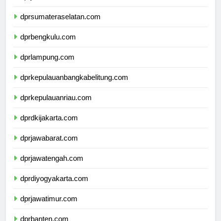
dprjambi.com
dprsumateraselatan.com
dprbengkulu.com
dprlampung.com
dprkepulauanbangkabelitung.com
dprkepulauanriau.com
dprdkijakarta.com
dprjawabarat.com
dprjawatengah.com
dprdiyogyakarta.com
dprjawatimur.com