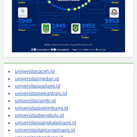
universitasaceh.id
universitasmedan.id
universitaspadang.id
universitaspekanbaru.id
universitasjambi.id
universitaspalembang.id
universitasbengkulu.id
universitaspangkalpinang.id
universitastanjungpinang.id