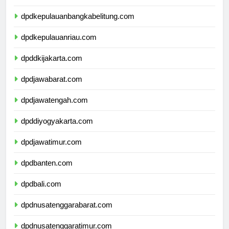
dpdlampung.com
dpdkepulauanbangkabelitung.com
dpdkepulauanriau.com
dpddkijakarta.com
dpdjawabarat.com
dpdjawatengah.com
dpddiyogyakarta.com
dpdjawatimur.com
dpdbanten.com
dpdbali.com
dpdnusatenggarabarat.com