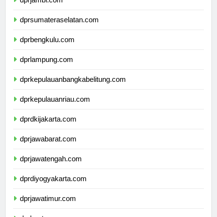
dprjambi.com
dprsumateraselatan.com
dprbengkulu.com
dprlampung.com
dprkepulauanbangkabelitung.com
dprkepulauanriau.com
dprdkijakarta.com
dprjawabarat.com
dprjawatengah.com
dprdiyogyakarta.com
dprjawatimur.com