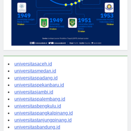
universitasaceh.id
universitasmedan.id
universitaspadang.id
universitaspekanbaru.id
universitasjambi.id
universitaspalembang.id
universitasbengkulu.id
universitaspangkalpinang.id
universitastanjungpinang.id