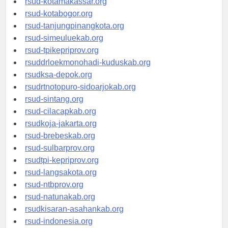
rsud-kotamakassar.org
rsud-kotabogor.org
rsud-tanjungpinangkota.org
rsud-simeuluekab.org
rsud-tpikepriprov.org
rsuddrloekmonohadi-kuduskab.org
rsudksa-depok.org
rsudrtnotopuro-sidoarjokab.org
rsud-sintang.org
rsud-cilacapkab.org
rsudkoja-jakarta.org
rsud-brebeskab.org
rsud-sulbarprov.org
rsudtpi-kepriprov.org
rsud-langsakota.org
rsud-ntbprov.org
rsud-natunakab.org
rsudkisaran-asahankab.org