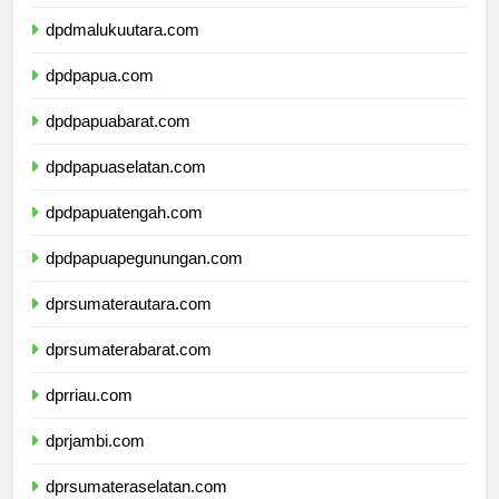
dpdmaluku.com
dpdmalukuutara.com
dpdpapua.com
dpdpapuabarat.com
dpdpapuaselatan.com
dpdpapuatengah.com
dpdpapuapegunungan.com
dprsumaterautara.com
dprsumaterabarat.com
dprriau.com
dprjambi.com