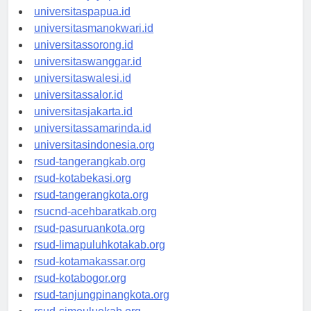
universitasjayapura.id
universitaspapua.id
universitasmanokwari.id
universitassorong.id
universitaswanggar.id
universitaswalesi.id
universitassalor.id
universitasjakarta.id
universitassamarinda.id
universitasindonesia.org
rsud-tangerangkab.org
rsud-kotabekasi.org
rsud-tangerangkota.org
rsucnd-acehbaratkab.org
rsud-pasuruankota.org
rsud-limapuluhkotakab.org
rsud-kotamakassar.org
rsud-kotabogor.org
rsud-tanjungpinangkota.org