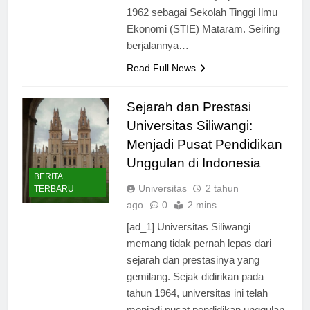
dimulai dari berdirinya pada tahun
1962 sebagai Sekolah Tinggi Ilmu
Ekonomi (STIE) Mataram. Seiring
berjalannya…
Read Full News
Sejarah dan Prestasi
Universitas Siliwangi:
Menjadi Pusat Pendidikan
Unggulan di Indonesia
BERITA
Universitas
2 tahun
TERBARU
ago
0
2 mins
[ad_1] Universitas Siliwangi
memang tidak pernah lepas dari
sejarah dan prestasinya yang
gemilang. Sejak didirikan pada
tahun 1964, universitas ini telah