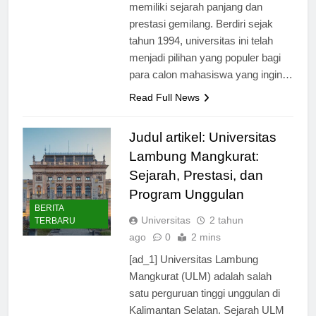
terkemuka di Indonesia yang
memiliki sejarah panjang dan
prestasi gemilang. Berdiri sejak
tahun 1994, universitas ini telah
menjadi pilihan yang populer bagi
para calon mahasiswa yang ingin…
Read Full News
Judul artikel: Universitas
Lambung Mangkurat:
Sejarah, Prestasi, dan
Program Unggulan
BERITA
Universitas
2 tahun
TERBARU
ago
0
2 mins
[ad_1] Universitas Lambung
Mangkurat (ULM) adalah salah
satu perguruan tinggi unggulan di