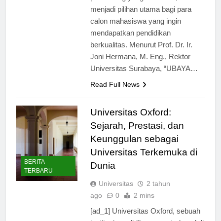
pendukung yang memadai, UBAYA
menjadi pilihan utama bagi para
calon mahasiswa yang ingin
mendapatkan pendidikan
berkualitas. Menurut Prof. Dr. Ir.
Joni Hermana, M. Eng., Rektor
Universitas Surabaya, “UBAYA…
Read Full News
Universitas Oxford:
Sejarah, Prestasi, dan
Keunggulan sebagai
Universitas Terkemuka di
BERITA
Dunia
TERBARU
Universitas
2 tahun
ago
0
2 mins
[ad_1] Universitas Oxford, sebuah